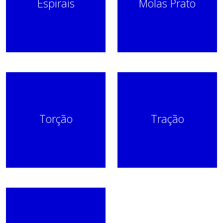
Espirais
Molas Prato
Torção
Tração